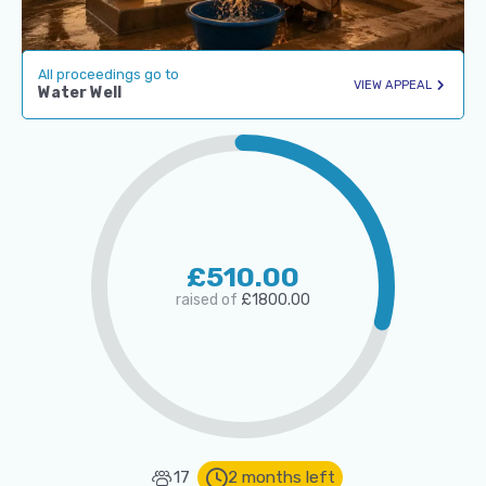
All proceedings go to
VIEW APPEAL
Water Well
£510.00
raised of
£1800.00
17
2 months left