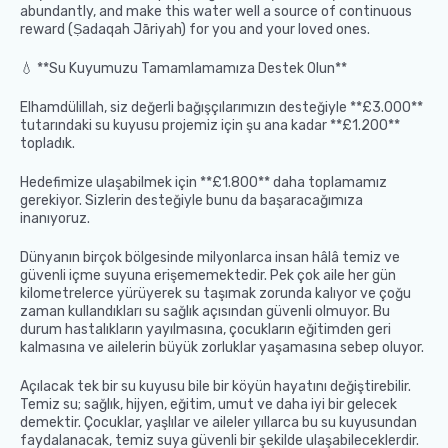
abundantly, and make this water well a source of continuous
reward (Ṣadaqah Jāriyah) for you and your loved ones.
💧 **Su Kuyumuzu Tamamlamamıza Destek Olun**
Elhamdülillah, siz değerli bağışçılarımızın desteğiyle **£3.000**
tutarındaki su kuyusu projemiz için şu ana kadar **£1.200**
topladık.
Hedefimize ulaşabilmek için **£1.800** daha toplamamız
gerekiyor. Sizlerin desteğiyle bunu da başaracağımıza
inanıyoruz.
Dünyanın birçok bölgesinde milyonlarca insan hâlâ temiz ve
güvenli içme suyuna erişememektedir. Pek çok aile her gün
kilometrelerce yürüyerek su taşımak zorunda kalıyor ve çoğu
zaman kullandıkları su sağlık açısından güvenli olmuyor. Bu
durum hastalıkların yayılmasına, çocukların eğitimden geri
kalmasına ve ailelerin büyük zorluklar yaşamasına sebep oluyor.
Açılacak tek bir su kuyusu bile bir köyün hayatını değiştirebilir.
Temiz su; sağlık, hijyen, eğitim, umut ve daha iyi bir gelecek
demektir. Çocuklar, yaşlılar ve aileler yıllarca bu su kuyusundan
faydalanacak, temiz suya güvenli bir şekilde ulaşabileceklerdir.