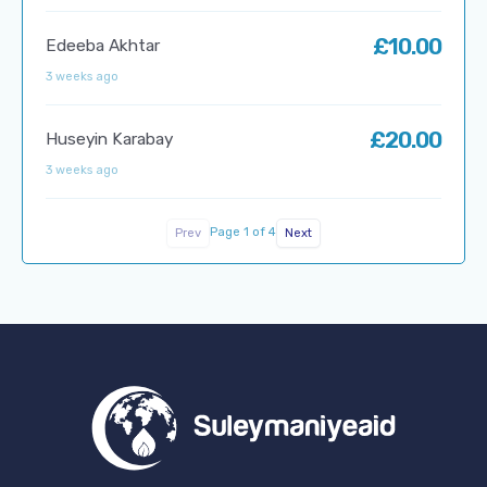
£10.00
Edeeba Akhtar
3 weeks ago
£20.00
Huseyin Karabay
3 weeks ago
Page 1 of 4
Prev
Next