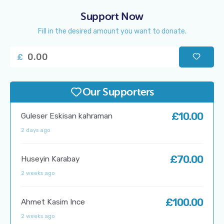
Support Now
Fill in the desired amount you want to donate.
£
Our Supporters
£10.00
Guleser Eskisan kahraman
2 days ago
£70.00
Huseyin Karabay
2 weeks ago
£100.00
Ahmet Kasim Ince
2 weeks ago