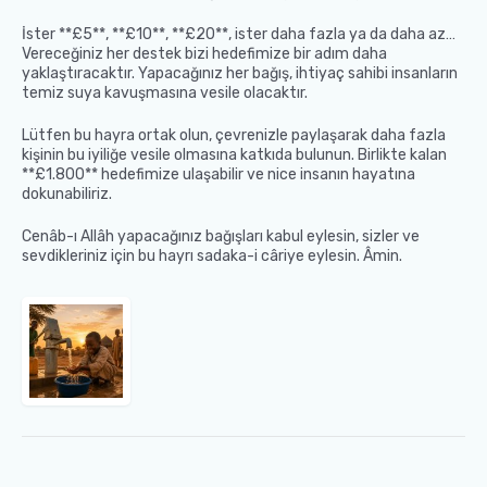
İster **£5**, **£10**, **£20**, ister daha fazla ya da daha az…
Vereceğiniz her destek bizi hedefimize bir adım daha
yaklaştıracaktır. Yapacağınız her bağış, ihtiyaç sahibi insanların
temiz suya kavuşmasına vesile olacaktır.
Lütfen bu hayra ortak olun, çevrenizle paylaşarak daha fazla
kişinin bu iyiliğe vesile olmasına katkıda bulunun. Birlikte kalan
**£1.800** hedefimize ulaşabilir ve nice insanın hayatına
dokunabiliriz.
Cenâb-ı Allâh yapacağınız bağışları kabul eylesin, sizler ve
sevdikleriniz için bu hayrı sadaka-i câriye eylesin. Âmin.